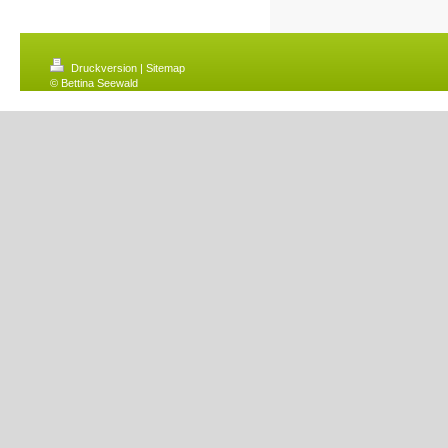
Druckversion
|
Sitemap
© Bettina Seewald