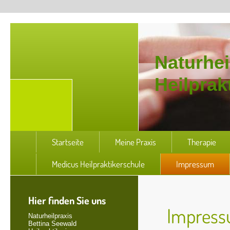
Naturhei
Heilprak
Startseite
Meine Praxis
Therapie
Medicus Heilpraktikerschule
Impressum
Hier finden Sie uns
Impres
Naturheilpraxis
Bettina Seewald