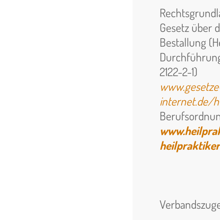
Rechtsgrundl
Gesetz über 
Bestallung (He
Durchführungs
2122-2-1)
www.gesetze
internet.de/
Berufsordnung
www.
heilpra
heilpraktiker
Verbandszugeh