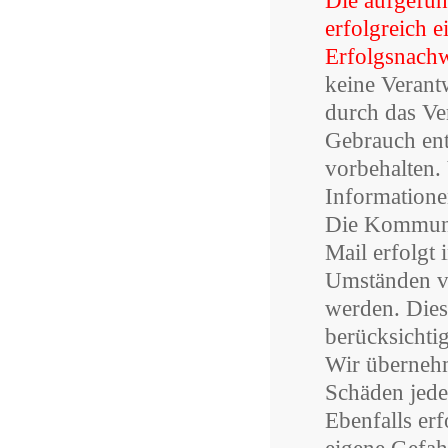
Die aufgefüh
erfolgreich e
Erfolgsnachw
keine Veran
durch das Ver
Gebrauch ent
vorbehalten. 
Informationen
Die Kommunik
Mail erfolgt 
Umständen vo
werden. Die
berücksichtig
Wir übernehm
Schäden jede
Ebenfalls erf